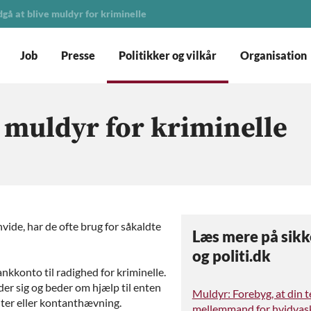
gå at blive muldyr for kriminelle
Job
Presse
Politikker og vilkår
Organisation
 muldyr for kriminelle
vide, har de ofte brug for såkaldte
Læs mere på sikk
og politi.dk
ankkonto til radighed for kriminelle.
der sig og beder om hjælp til enten
Muldyr: Forebyg, at din t
ter eller kontanthævning.
mellemmand for hvidvas