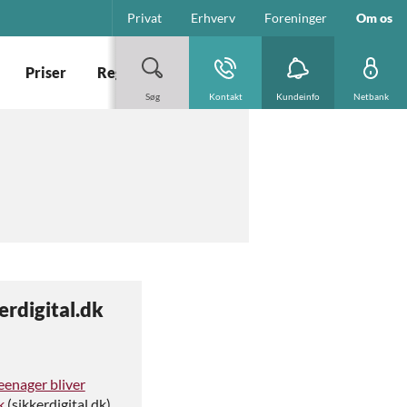
Privat
Erhverv
Foreninger
Om os
Priser
Regnskab m.v.
Rapporter
Finanstilsyn
Søg
Kontakt
Kundeinfo
Netbank
erdigital.dk
eenager bliver
k
(sikkerdigital.dk)