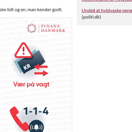
ke lidt og en, man kender godt.
Undgå at hvidvaske penge
(politi.dk)