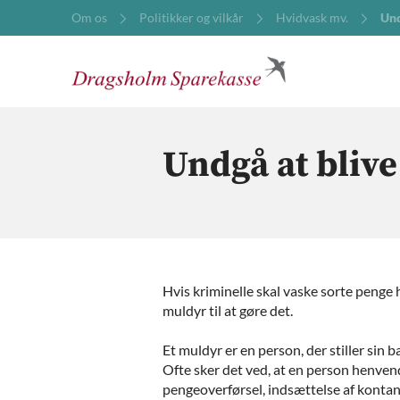
Om os
Politikker og vilkår
Hvidvask mv.
Und
Undgå at blive
Hvis kriminelle skal vaske sorte penge h
muldyr til at gøre det.
Et muldyr er en person, der stiller sin b
Ofte sker det ved, at en person henven
pengeoverførsel, indsættelse af kontan