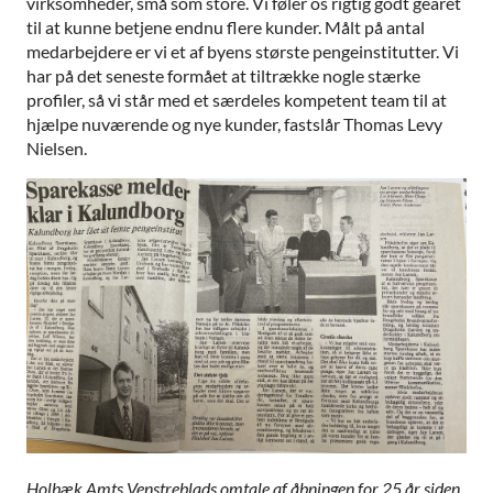
virksomheder, små som store. Vi føler os rigtig godt gearet
til at kunne betjene endnu flere kunder. Målt på antal
medarbejdere er vi et af byens største pengeinstitutter. Vi
har på det seneste formået at tiltrække nogle stærke
profiler, så vi står med et særdeles kompetent team til at
hjælpe nuværende og nye kunder, fastslår Thomas Levy
Nielsen.
Holbæk Amts Venstreblads omtale af åbningen for 25 år siden.