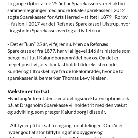
To gange i løbet af de 25 år har Sparekassen været aktiv i
sammenlægninger med andre lokale sparekasser. I 2012
søgte Sparekassen for Arts Herred – stiftet i 1879 i Rørby
– fusion. I 2017 var det Refsnæs Sparekasse i Ulstrup, hvor
Dragsholm Sparekasse overtog aktiviteterne.
- Det er ”kun” 25 år, vi fejrer nu. Men da Refsnæs
Sparekasse er fra 1877, har vi alligevel 146 års historie som
pengeinstitut i Kalundborgområdet bag os. Og det er
meget positivt, at vi har fastholdt både eksisterende
kunder og tiltrukket nye fra de lokalområder, hvor de to
sparekasser lå, bemærker Thomas Levy Nielsen.
Væksten er fortsat
Hvad angår fremtiden, ser afdelingsdirektøren optimistisk
på, at Dragsholm Sparekasse vil holde trit med den vækst
og udvikling, som præger Kalundborg i disse år.
- Alt tyder på fortsat fremgang for afdelingen. Området
nyder godt af stor tilflytning af indbyggere og