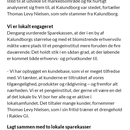
sted til at udvikle sit markedsområde og fik hurtigt
analyseret sig frem til, at Kalundborg var stedet, fortæller
Thomas Levy Nielsen, som selv stammer fra Kalundborg.
Vi er lokalt engageret
Dengang vurderede Sparekassen, at der i en by af
Kalundborgs størrelse og med et blomstrende erhvervsliv
måtte være plads til et pengeinstitut mere foruden de fire
daværende. Det holdt stik i en sådan grad, at der løbende
er kommet både erhvervs- og privatkunder til.
- Vi har opbygget en kundebase, som vi er meget tilfredse
med. Vi tænker, at kunderne er tiltrukket af vores
tilgængelighed, produkter og rådgivning – og fremfor alt
nærheden. Vi er et pengeinstitut, der gerne vil være en del
af det lokale liv. Vi bor her alle og er aktive i
lokalsamfundet. Det tiltaler mange kunder, fornemmer
Thomas Levy Nielsen, som i sin fritid træner et drengehold
i Raklev GI.
Lagt sammen med to lokale sparekasser