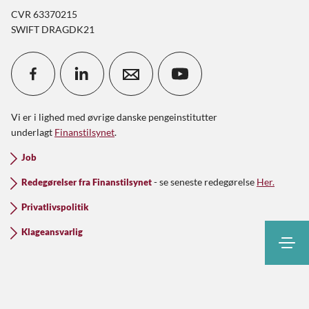
CVR 63370215
SWIFT DRAGDK21
Vi er i lighed med øvrige danske pengeinstitutter
underlagt
Finanstilsynet
.
Job
- se seneste redegørelse
Her.
Redegørelser fra Finanstilsynet
Privatlivspolitik
Klageansvarlig
Søg
Kontakt
Kundeinfo
Netbank