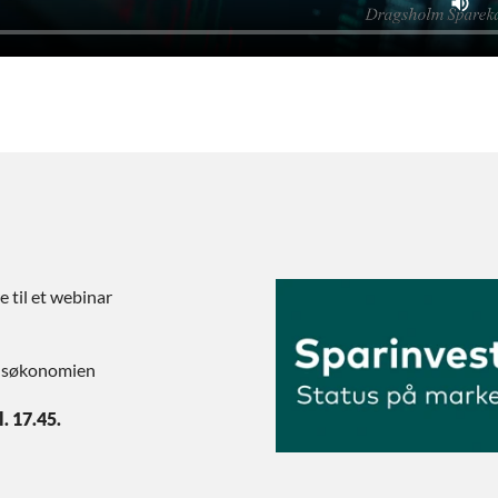
e til et webinar
ensøkonomien
. 17.45.