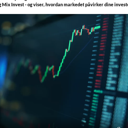
g Mix Invest - og viser, hvordan markedet påvirker dine invest