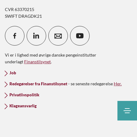
CVR 63370215
SWIFT DRAGDK21
Vi er i lighed med øvrige danske pengeinstitutter
underlagt
Finanstilsynet
.
Job
- se seneste redegørelse
Her.
Redegørelser fra Finanstilsynet
Privatlivspolitik
Klageansvarlig
Søg
Kontakt
Kundeinfo
Netbank