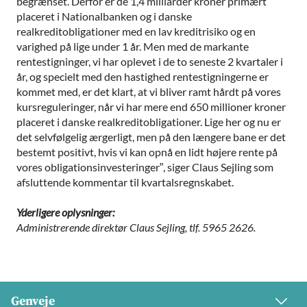
begrænset. Derfor er de 1,4 milliarder kroner primært
placeret i Nationalbanken og i danske
realkreditobligationer med en lav kreditrisiko og en
varighed på lige under 1 år. Men med de markante
rentestigninger, vi har oplevet i de to seneste 2 kvartaler i
år, og specielt med den hastighed rentestigningerne er
kommet med, er det klart, at vi bliver ramt hårdt på vores
kursreguleringer, når vi har mere end 650 millioner kroner
placeret i danske realkreditobligationer. Lige her og nu er
det selvfølgelig ærgerligt, men på den længere bane er det
bestemt positivt, hvis vi kan opnå en lidt højere rente på
vores obligationsinvesteringer”, siger Claus Sejling som
afsluttende kommentar til kvartalsregnskabet.
Yderligere oplysninger:
Administrerende direktør Claus Sejling, tlf. 5965 2626.
Genveje