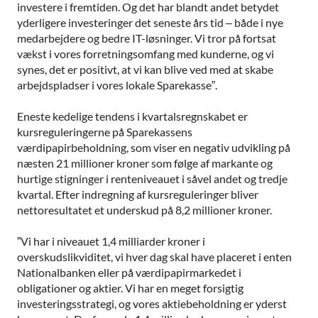
investere i fremtiden. Og det har blandt andet betydet
yderligere investeringer det seneste års tid – både i nye
medarbejdere og bedre IT-løsninger. Vi tror på fortsat
vækst i vores forretningsomfang med kunderne, og vi
synes, det er positivt, at vi kan blive ved med at skabe
arbejdspladser i vores lokale Sparekasse”.
Eneste kedelige tendens i kvartalsregnskabet er
kursreguleringerne på Sparekassens
værdipapirbeholdning, som viser en negativ udvikling på
næsten 21 millioner kroner som følge af markante og
hurtige stigninger i renteniveauet i såvel andet og tredje
kvartal. Efter indregning af kursreguleringer bliver
nettoresultatet et underskud på 8,2 millioner kroner.
”Vi har i niveauet 1,4 milliarder kroner i
overskudslikviditet, vi hver dag skal have placeret i enten
Nationalbanken eller på værdipapirmarkedet i
obligationer og aktier. Vi har en meget forsigtig
investeringsstrategi, og vores aktiebeholdning er yderst