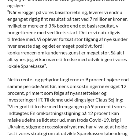
og siger:
”Når vi kigger på vores basisforretning, leverer vi endnu
engang et rigtig fint resultat på tæt ved 7 millioner kroner,
hvilket er mere end 3 % bedre end det basisresultat, vi
budgetterede med ved årets start. Det er vi naturligvis
tilfredse med. Vi oplever fortsat stor tilgang af nye kunder
hver eneste dag, og det er meget positivt, fordi
konkurrencen om kundernes gunst er meget stor. Så alt i
alt synes jeg, vi kan være tilfredse med udviklingen i vores
lokale Sparekasse”.
Netto rente- og gebyrindtægterne er 9 procent højere end
samme periode året før, mens omkostningerne er øget 12
procent, primært som følge af nyansættelser og
investeringer i IT. Til denne udvikling siger Claus Sejling:
”Vi er godt tilfredse med fremgangen på 9 procent i vores
indtægter. En omkostningsstigning på 12 procent kan
måske udefra se lidt stor ud, men trods Covid-19, krig i
Ukraine, stigende recessionsfrygt mv. har vi valgt at holde
fast i vores strategi om at udvikle Sparekassen løbende og