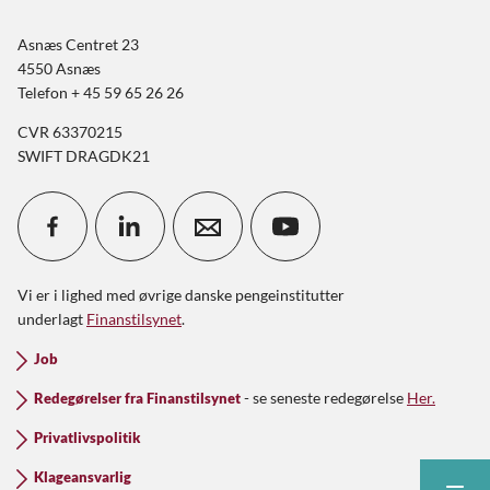
Asnæs Centret 23
4550 Asnæs
Telefon + 45 59 65 26 26
CVR 63370215
SWIFT DRAGDK21
Vi er i lighed med øvrige danske pengeinstitutter
underlagt
Finanstilsynet
.
Job
- se seneste redegørelse
Her.
Redegørelser fra Finanstilsynet
Privatlivspolitik
Klageansvarlig